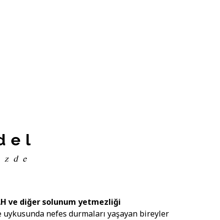
del
izde
H ve diğer solunum yetmezliği
ece uykusunda nefes durmaları yaşayan bireyler