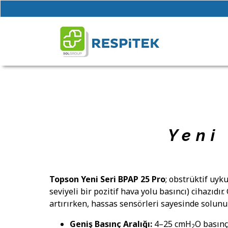
index
Yeni
Topson Yeni Seri BPAP 25 Pro
; obstrüktif uyk
seviyeli bir pozitif hava yolu basıncı) cihazıdı
artırırken, hassas sensörleri sayesinde solunum
Geniş Basınç Aralığı:
4–25 cmH
O basınç
2