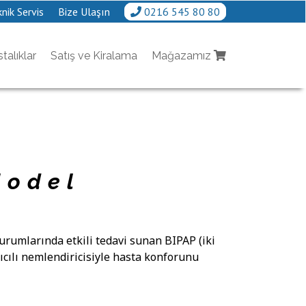
nik Servis
Bize Ulaşın
0216 545 80 80
talıklar
Satış ve Kiralama
Mağazamız
Model
urumlarında etkili tedavi sunan BIPAP (iki
ıtıcılı nemlendiricisiyle hasta konforunu