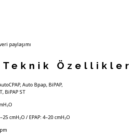
veri paylaşımı
Teknik Özellikler
AutoCPAP,
Auto Bpap,
BiPAP,
T, BiPAP ST
cmH₂O
4–25 cmH₂O / EPAP: 4–20 cmH₂O
bpm