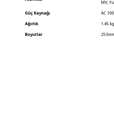
MV, Yü
Güç Kaynağı
AC 100
Ağırlık
1.45 k
Boyutlar
253m