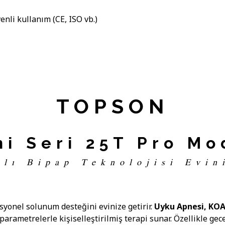
enli kullanım (CE, ISO vb.)
TOPSON
ni Seri 25T Pro Mo
llı Bipap Teknolojisi Evin
esyonel solunum desteğini evinize getirir.
Uyku Apnesi, KOA
 parametrelerle kişiselleştirilmiş terapi sunar. Özellikle g