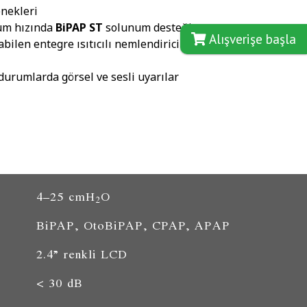
enekleri
num hızında
BiPAP ST
solunum desteği
Alışverişe başla
len entegre ısıtıcılı nemlendirici
durumlarda görsel ve sesli uyarılar
4–25 cmH
O
2
BiPAP, OtoBiPAP, CPAP, APAP
2.4” renkli LCD
< 30 dB