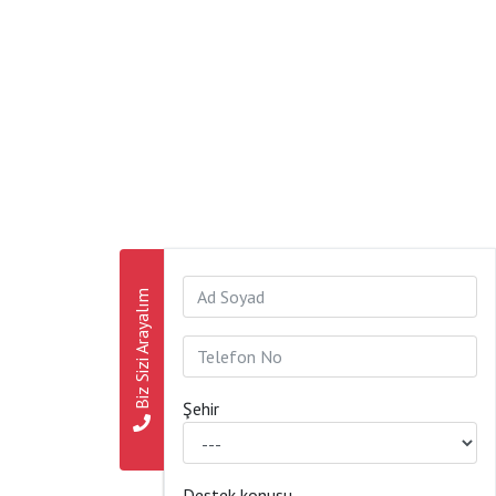
Biz Sizi Arayalım
Şehir
Destek konusu