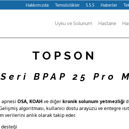
Hakkımızda
Temsilcilikler
S.S.S
Haberler
Tek
Uyku ve Solunum
Hastane
Has
TOPSON
 Seri BPAP 25 Pro 
u apnesi
OSA, KOAH
ve diğer
kronik solunum yetmezliği
d
r. Gelişmiş algoritması, kullanıcı dostu arayüzü ve entegre ıs
 verilerini anlık olarak takip eder.
 desteği