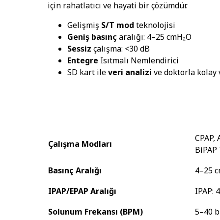
için rahatlatıcı ve hayati bir çözümdür.
Gelişmiş
S/T mod
teknolojisi
Geniş basınç
aralığı: 4–25 cmH₂O
Sessiz
çalışma: <30 dB
Entegre
Isıtmalı Nemlendirici
SD kart ile
veri analizi
ve doktorla kolay 
CPAP, 
Çalışma Modları
BiPAP 
Basınç Aralığı
4–25 
IPAP/EPAP Aralığı
IPAP: 
Solunum Frekansı (BPM)
5–40 