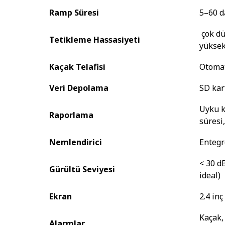
Ramp Süresi
5–60 d
çok dü
Tetikleme Hassasiyeti
yükse
Kaçak Telafisi
Otoma
Veri Depolama
SD kart
Uyku k
Raporlama
süresi
Nemlendirici
Entegre
< 30 dB
Gürültü Seviyesi
ideal)
Ekran
2.4 in
Kaçak,
Alarmlar