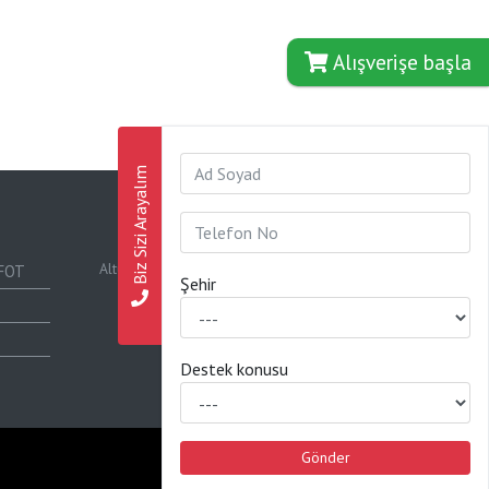
Alışverişe başla
Biz Sizi Arayalım
RESPİTEK Sağlık A.Ş.
Altunizade Mh. Kısıklı Cd. No:35/1 Kat 1
HFOT
Şehir
34662 Uskudar / ISTANBUL
info@respitek.com.tr
+90 216 545 80 80
Destek konusu