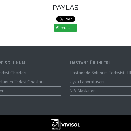
PAYLAŞ
Whatsapp
VE SOLUNUM
HASTANE ÜRÜNLERİ
davi Cihazları
Hastanede Solunum Tedavisi - 
olunum Tedavi Cihazları
Uyku Laboratuvarı
er
NIV Maskeleri