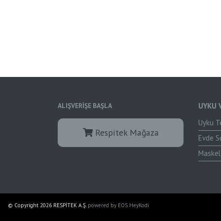
ALIŞVERİŞE BAŞLA
UYKU 
Uyku Te
Respitek Mağaza
Evde S
Maskel
© Copyright 2026 RESPİTEK A.Ş.
powered by
EOS HeyKodi