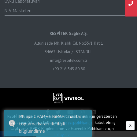
Uyku Laboratuvarı
NIV Maskeleri
RESPİTEK Sağlık A.Ş.
Altunizade Mh. Kısıklı Cd. No:35/1 Kat 1
34662 Uskudar / ISTANBUL
info@respitek.com.tr
+90 216 545 80 80
Philips CPAP ve BiPAP cihazlarını
RESPİTEK size daha iyi bir hizmet sunabilmek için çerezlerden
faydalanır. Sitemizi kullanarak
çerez politikamızı
kabul etmiş
toplama kararı ile ilgili
© Copyright 2026 RESPİTEK A.Ş.
X
sayılırsınız. KVKK Bilgilendirme ve Güvenlik Politikamız için
bilgilendirme
tıklayınız
Open modal