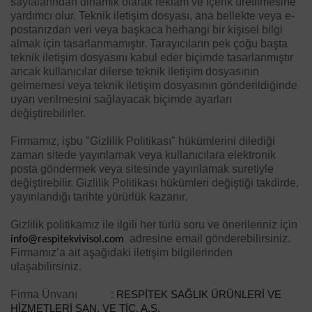
sayfalarından dinamik olarak reklam ve içerik üretilmesine
yardımcı olur. Teknik iletişim dosyası, ana bellekte veya e-
postanızdan veri veya başkaca herhangi bir kişisel bilgi
almak için tasarlanmamıştır. Tarayıcıların pek çoğu başta
teknik iletişim dosyasını kabul eder biçimde tasarlanmıştır
ancak kullanıcılar dilerse teknik iletişim dosyasının
gelmemesi veya teknik iletişim dosyasının gönderildiğinde
uyarı verilmesini sağlayacak biçimde ayarları
değiştirebilirler.
Firmamız, işbu "Gizlilik Politikası" hükümlerini dilediği
zaman sitede yayınlamak veya kullanıcılara elektronik
posta göndermek veya sitesinde yayınlamak suretiyle
değiştirebilir. Gizlilik Politikası hükümleri değiştiği takdirde,
yayınlandığı tarihte yürürlük kazanır.
Gizlilik politikamız ile ilgili her türlü soru ve önerileriniz için
adresine email gönderebilirsiniz.
info@respitekvivisol.com
Firmamız’a ait aşağıdaki iletişim bilgilerinden
ulaşabilirsiniz.
Firma Ünvanı :
RESPİTEK SAĞLIK ÜRÜNLERİ VE
HİZMETLERİ SAN. VE TİC. A.Ş.