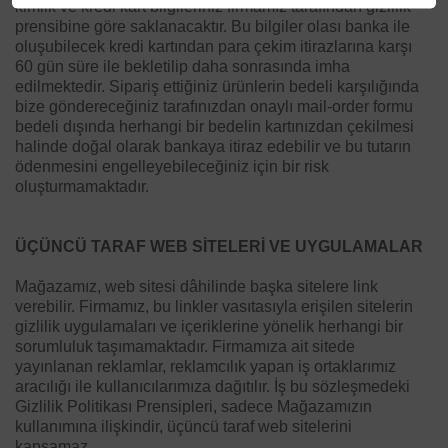
kimlik ve kredi kart bilgileriniz firmamız tarafından gizlilik
prensibine göre saklanacaktır. Bu bilgiler olası banka ile
oluşubilecek kredi kartından para çekim itirazlarına karşı
60 gün süre ile bekletilip daha sonrasında imha
edilmektedir. Sipariş ettiğiniz ürünlerin bedeli karşılığında
bize göndereceğiniz tarafınızdan onaylı mail-order formu
bedeli dışında herhangi bir bedelin kartınızdan çekilmesi
halinde doğal olarak bankaya itiraz edebilir ve bu tutarın
ödenmesini engelleyebileceğiniz için bir risk
oluşturmamaktadır.
ÜÇÜNCÜ TARAF WEB SİTELERİ VE UYGULAMALAR
Mağazamız, web sitesi dâhilinde başka sitelere link
verebilir. Firmamız, bu linkler vasıtasıyla erişilen sitelerin
gizlilik uygulamaları ve içeriklerine yönelik herhangi bir
sorumluluk taşımamaktadır. Firmamıza ait sitede
yayınlanan reklamlar, reklamcılık yapan iş ortaklarımız
aracılığı ile kullanıcılarımıza dağıtılır. İş bu sözleşmedeki
Gizlilik Politikası Prensipleri, sadece Mağazamızın
kullanımına ilişkindir, üçüncü taraf web sitelerini
kapsamaz.