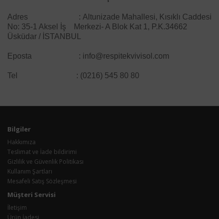
Adres : Altunizade Mahallesi, Kısıklı Caddesi
No: 35-1 Aksel İş Merkezi- A Blok Kat 1, P.K.34662
Üsküdar / İSTANBUL
Eposta : info@respitekvivisol.com
Tel : (0216) 545 80 80
Bilgiler
Hakkımıza
Teslimat ve İade bildirimi
Gizlilik ve Güvenlik Politikası
Kullanım Şartları
Mesafeli Satış Sözleşmesi
Müşteri Servisi
İletişim
Ürün İadesi