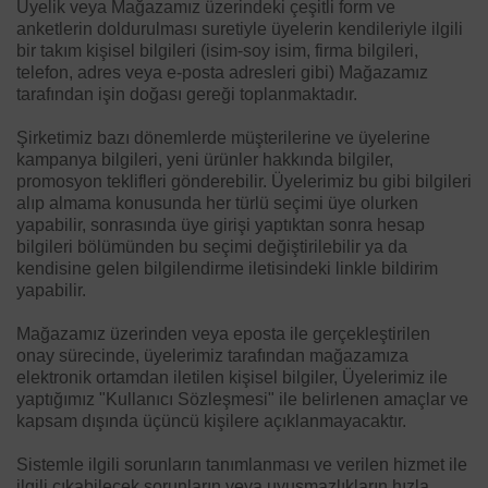
Üyelik veya Mağazamız üzerindeki çeşitli form ve
anketlerin doldurulması suretiyle üyelerin kendileriyle ilgili
bir takım kişisel bilgileri (isim-soy isim, firma bilgileri,
telefon, adres veya e-posta adresleri gibi) Mağazamız
tarafından işin doğası gereği toplanmaktadır.
Şirketimiz bazı dönemlerde müşterilerine ve üyelerine
kampanya bilgileri, yeni ürünler hakkında bilgiler,
promosyon teklifleri gönderebilir. Üyelerimiz bu gibi bilgileri
alıp almama konusunda her türlü seçimi üye olurken
yapabilir, sonrasında üye girişi yaptıktan sonra hesap
bilgileri bölümünden bu seçimi değiştirilebilir ya da
kendisine gelen bilgilendirme iletisindeki linkle bildirim
yapabilir.
Mağazamız üzerinden veya eposta ile gerçekleştirilen
onay sürecinde, üyelerimiz tarafından mağazamıza
elektronik ortamdan iletilen kişisel bilgiler, Üyelerimiz ile
yaptığımız "Kullanıcı Sözleşmesi" ile belirlenen amaçlar ve
kapsam dışında üçüncü kişilere açıklanmayacaktır.
Sistemle ilgili sorunların tanımlanması ve verilen hizmet ile
ilgili çıkabilecek sorunların veya uyuşmazlıkların hızla