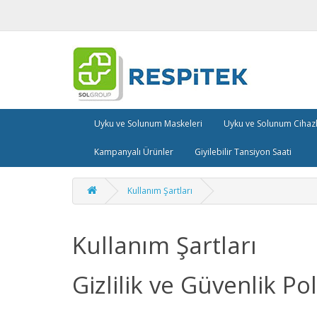
Uyku ve Solunum Maskeleri
Uyku ve Solunum Cihazl
Kampanyalı Ürünler
Giyilebilir Tansiyon Saati
Kullanım Şartları
Kullanım Şartları
Gizlilik ve Güvenlik Pol