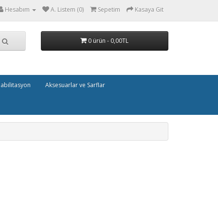
Hesabım
A. Listem (0)
Sepetim
Kasaya Git
0 ürün - 0,00TL
abilitasyon
Aksesuarlar ve Sarflar