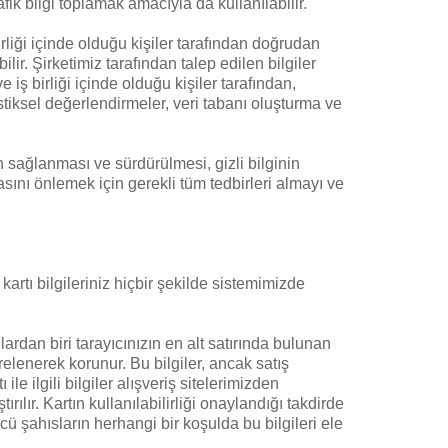
ik bilgi toplamak amacıyla da kullanılabilir.
rliği içinde olduğu kişiler tarafından doğrudan
ir. Şirketimiz tarafından talep edilen bilgiler
 iş birliği içinde olduğu kişiler tarafından,
stiksel değerlendirmeler, veri tabanı oluşturma ve
in sağlanması ve sürdürülmesi, gizli bilginin
sını önlemek için gerekli tüm tedbirleri almayı ve
 kartı bilgileriniz hiçbir şekilde sistemimizde
ardan biri tarayıcınızın en alt satırında bulunan
frelenerek korunur. Bu bilgiler, ancak satış
ile ilgili bilgiler alışveriş sitelerimizden
lır. Kartın kullanılabilirliği onaylandığı takdirde
ü şahısların herhangi bir koşulda bu bilgileri ele