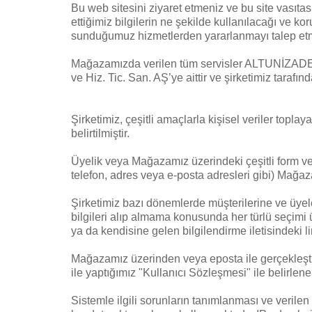
Bu web sitesini ziyaret etmeniz ve bu site vasıta
ettiğimiz bilgilerin ne şekilde kullanılacağı ve kor
sunduğumuz hizmetlerden yararlanmayı talep etmekl
Mağazamızda verilen tüm servisler ALTUNİZADE
ve Hiz. Tic. San. AŞ’ye aittir ve şirketimiz tarafında
Şirketimiz, çeşitli amaçlarla kişisel veriler toplay
belirtilmiştir.
Üyelik veya Mağazamız üzerindeki çeşitli form ve ank
telefon, adres veya e-posta adresleri gibi) Mağaz
Şirketimiz bazı dönemlerde müşterilerine ve üyeler
bilgileri alıp almama konusunda her türlü seçimi ü
ya da kendisine gelen bilgilendirme iletisindeki li
Mağazamız üzerinden veya eposta ile gerçekleştir
ile yaptığımız "Kullanıcı Sözleşmesi" ile belirl
Sistemle ilgili sorunların tanımlanması ve verilen 