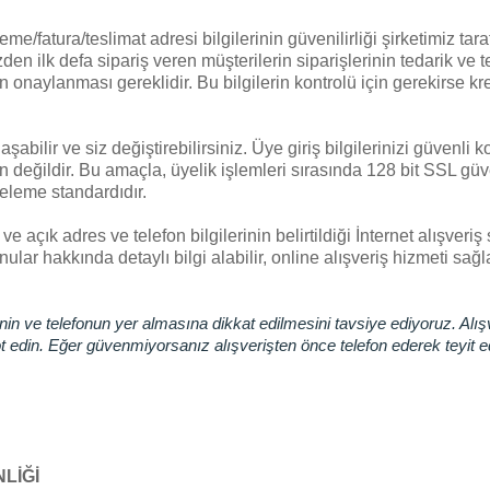
deme/fatura/teslimat adresi bilgilerinin güvenilirliği şirketimiz tar
den ilk defa sipariş veren müşterilerin siparişlerinin tedarik ve
 onaylanması gereklidir. Bu bilgilerin kontrolü için gerekirse kred
abilir ve siz değiştirebilirsiniz. Üye giriş bilgilerinizi güvenli 
değildir. Bu amaçla, üyelik işlemleri sırasında 128 bit SSL güve
releme standardıdır.
ve açık adres ve telefon bilgilerinin belirtildiği İnternet alışver
nular hakkında detaylı bilgi alabilir, online alışveriş hizmeti s
esinin ve telefonun yer almasına dikkat edilmesini tavsiye ediyoruz. A
not edin. Eğer güvenmiyorsanız alışverişten önce telefon ederek teyit e
LİĞİ