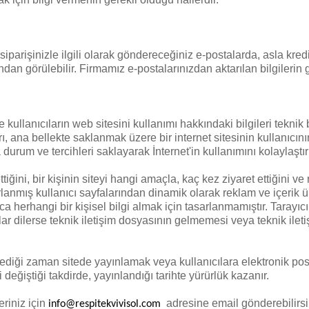
parişinizle ilgili olarak göndereceğiniz e-postalarda, asla kredi
ından görülebilir. Firmamız e-postalarınızdan aktarılan bilgilerin
kullanıcıların web sitesini kullanımı hakkındaki bilgileri teknik
rı, ana bellekte saklanmak üzere bir internet sitesinin kullanıcı
durum ve tercihleri saklayarak İnternet'in kullanımını kolaylaştırı
ttiğini, bir kişinin siteyi hangi amaçla, kaç kez ziyaret ettiğini ve
arlanmış kullanıcı sayfalarından dinamik olarak reklam ve içerik ü
 herhangi bir kişisel bilgi almak için tasarlanmamıştır. Tarayıcı
lar dilerse teknik iletişim dosyasının gelmemesi veya teknik ilet
 dilediği zaman sitede yayınlamak veya kullanıcılara elektronik 
ri değiştiği takdirde, yayınlandığı tarihte yürürlük kazanır.
leriniz için
adresine email gönderebilirsin
info@respitekvivisol.com