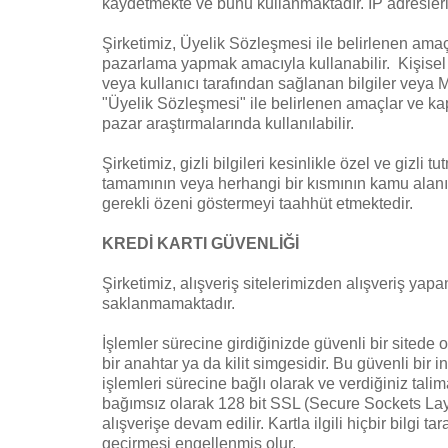
kaydetmekte ve bunu kullanmaktadır. IP adresleri,
Şirketimiz, Üyelik Sözleşmesi ile belirlenen amaçl
pazarlama yapmak amacıyla kullanabilir. Kişisel bil
veya kullanıcı tarafından sağlanan bilgiler veya Ma
"Üyelik Sözleşmesi" ile belirlenen amaçlar ve kap
pazar araştırmalarında kullanılabilir.
Şirketimiz, gizli bilgileri kesinlikle özel ve gizl
tamamının veya herhangi bir kısmının kamu alanına
gerekli özeni göstermeyi taahhüt etmektedir.
KREDİ KARTI GÜVENLİĞİ
Şirketimiz, alışveriş sitelerimizden alışveriş yapan
saklanmamaktadır.
İşlemler sürecine girdiğinizde güvenli bir sitede 
bir anahtar ya da kilit simgesidir. Bu güvenli bir i
işlemleri sürecine bağlı olarak ve verdiğiniz talimat
bağımsız olarak 128 bit SSL (Secure Sockets Layer) 
alışverişe devam edilir. Kartla ilgili hiçbir bilg
geçirmesi engellenmiş olur.