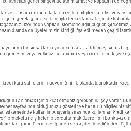
 kullanıcıları genel bir şekilde tanımlamak ve kapsamlı demograf
ar ve kapsam dışında da talep edilen bilgileri kendisi veya iş bi
giler, gerektiğinde kullanıcıyla temas kurmak için de kullanılabil
ğazamız üzerinden yapılan işlemlerle ilgili bilgiler; Şirketimiz ve
sam dışında da üyelerimizin kimliği ifşa edilmeden çeşitli istati
i tutmayı, bunu bir sır saklama yükümü olarak addetmeyi ve gizliliğ
 girmesini veya yetkisiz kullanımını veya üçüncü bir kişiye ifşa
 kredi kartı sahiplerinin güvenliğini ilk planda tutmaktadır. Kredi
olduğunu anlamak için dikkat etmeniz gereken iki şey vardır. Bunl
nternet sayfasında olduğunuzu gösterir ve her türlü bilgileriniz şi
 istikametinde kullanılır. Alışveriş sırasında kullanılan kredi kartı 
protokolü ile şifrelenip sorgulanmak üzere ilgili bankaya ulaştırı
i tarafımızdan görüntülenemediğinden ve kaydedilmediğinden, üçünc