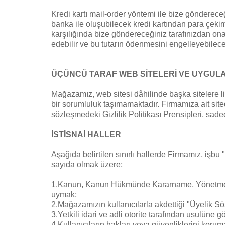
Kredi kartı mail-order yöntemi ile bize göndereceği
banka ile oluşubilecek kredi kartından para çekim 
karşılığında bize göndereceğiniz tarafınızdan ona
edebilir ve bu tutarın ödenmesini engelleyebilece
ÜÇÜNCÜ TARAF WEB SİTELERİ VE UYGU
Mağazamız, web sitesi dâhilinde başka sitelere link
bir sorumluluk taşımamaktadır. Firmamıza ait sitede
sözleşmedeki Gizlilik Politikası Prensipleri, sad
İSTİSNAİ HALLER
Aşağıda belirtilen sınırlı hallerde Firmamız, işbu "G
sayıda olmak üzere;
1.Kanun, Kanun Hükmünde Kararname, Yönetmelik v.b
uymak;
2.Mağazamızın kullanıcılarla akdettiği "Üyelik S
3.Yetkili idari ve adli otorite tarafından usulüne 
4.Kullanıcıların hakları veya güvenliklerini koruma