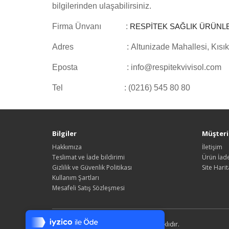
bilgilerinden ulaşabilirsiniz.
Firma Ünvanı :
RESPİTEK SAĞLIK ÜRÜNL
Adres : Altunizade Mahallesi, Kısıklı Cadd
Eposta : info@respitekvivisol.com
Tel : (0216) 545 80 80
Bilgiler
Müşteri 
Hakkımıza
İletişim
Teslimat ve İade bildirimi
Ürün İade
Gizlilik ve Güvenlik Politikası
Site Harit
Kullanım Şartları
Mesafeli Satış Sözleşmesi
Tek Tıkla Ödeme Kolaylığı
7/24 Canlı Destek
Respitek Shop © 2022 - Tüm Hakları Saklıdır.
%100 Sorunsuz Alışveriş