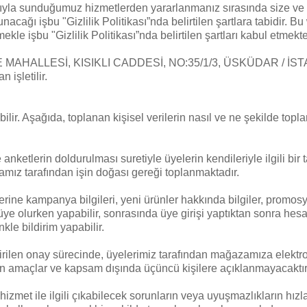
sıyla sunduğumuz hizmetlerden yararlanmanız sırasında size ve ta
unacağı işbu "Gizlilik Politikası”nda belirtilen şartlara tabidir. B
e işbu "Gizlilik Politikası”nda belirtilen şartları kabul etmekte
 MAHALLESİ, KISIKLI CADDESİ, NO:35/1/3, ÜSKÜDAR / İSTANB
n işletilir.
abilir. Aşağıda, toplanan kişisel verilerin nasıl ve ne şekilde top
etlerin doldurulması suretiyle üyelerin kendileriyle ilgili bir takı
amız tarafından işin doğası gereği toplanmaktadır.
ine kampanya bilgileri, yeni ürünler hakkında bilgiler, promosyon
ye olurken yapabilir, sonrasında üye girişi yaptıktan sonra hesap
nkle bildirim yapabilir.
ilen onay sürecinde, üyelerimiz tarafından mağazamıza elektronik
enen amaçlar ve kapsam dışında üçüncü kişilere açıklanmayacaktır
hizmet ile ilgili çıkabilecek sorunların veya uyuşmazlıkların hızl