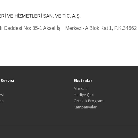
ERİ VE HİZMETLERİ SAN. VE TİC. A.Ş.
esi No: 35-1 Aksel İş Merkezi- A Blok Kat 1, P.K.34662
Servisi
Ekstralar
Markalar
si
Hediye Çeki
ası
Ortaklık Programı
Kampanyalar