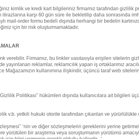
niz kimlik ve kredi kart bilgileriniz firmamız tarafından gizlilik p
itirazlarına karşı 60 gün süre ile bekletilip daha sonrasında imha
ylı mail-order formu bedeli dışında herhangi bir bedelin kartını
ğiniz için bir risk oluşturmamaktadır.
LAMALAR
 verebilir. Firmamız, bu linkler vasıtasıyla erişilen sitelerin giz
 yayınlanan reklamlar, reklamcılık yapan iş ortaklarımız aracılığı 
ece Mağazamızın kullanımına ilişkindir, üçüncü taraf web siteler
izlilik Politikası" hükümleri dışında kullanıcılara ait bilgileri üç
. yetkili hukuki otorite tarafından çıkarılan ve yürürlülükte o
özleşmesi" ‘nin ve diğer sözleşmelerin gereklerini yerine geti
göre yürütülen bir araştırma veya soruşturmanın yürütümü amacıyla k
k için bilgi vermenin gerekli olduğu hallerdir. ‘