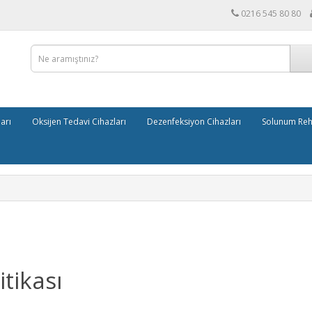
0216 545 80 80
arı
Oksijen Tedavi Cihazları
Dezenfeksiyon Cihazları
Solunum Reh
itikası