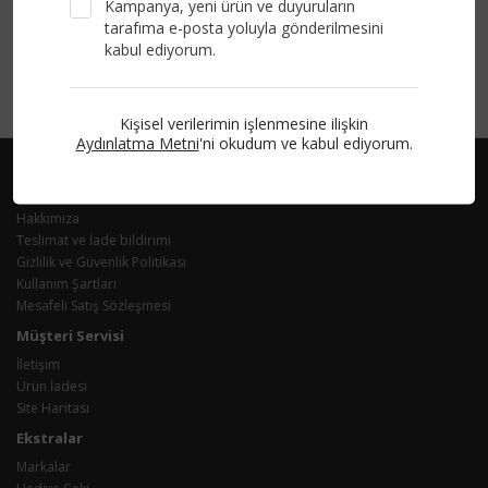
Kampanya, yeni ürün ve duyuruların
tarafıma e-posta yoluyla gönderilmesini
kabul ediyorum.
Kişisel verilerimin işlenmesine ilişkin
Aydınlatma Metni
'ni okudum ve kabul ediyorum.
Bilgiler
Hakkımıza
Teslimat ve İade bildirimi
Gizlilik ve Güvenlik Politikası
Kullanım Şartları
Mesafeli Satış Sözleşmesi
Müşteri Servisi
İletişim
Ürün İadesi
Site Haritası
Ekstralar
Markalar