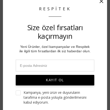
uyanmalarında size kullanım devamlılığı için
RESPİTEK
kolaylık sağlayacak bir özelliktir.
Size özel fırsatları
HumidAir nemlendiricisi seçeneği ile kullanım
kaçırmayın
esnasında yaşayabileceğiniz ağız kuruluklarını
Yeni Ürünler, özel kampanyalar ve Respitek
ortadan kaldırabilirsiniz. Ayrıca ClimateLineAir*
ile ilgili tüm fırsatlardan ilk siz haberdar olun.
ısıtıcılı devre ile de tam otomatik nemlendirme
konforunu yaşarsınız. Size sadece iletilen
KAYIT OL
havanın sıcaklığını seçmek kalır ve ResMed sabit
Kampanya, yeni ürün ve duyuruların
bir nemlilik ve sıcaklık ile kullanımda devamlılık
tarafıma e-posta yoluyla gönderilmesini
kabul ediyorum.
ve üstün bir konfor sunar.