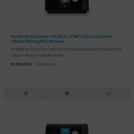
ResMed AirSense 10 Elite CPAP Uyku Solunum
Cihazı+MirageFx Maske
ResMed AirSense Elite Sabit Basınçlı Uyku Solunumu Tedavisi CPAP
Cihazı + Mirage Fx Maske ResM..
29.800,00TL
31.400,01TL