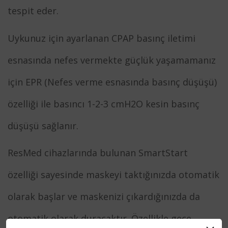
tespit eder.
Uykunuz için ayarlanan CPAP basınç iletimi
esnasında nefes vermekte güçlük yaşamamanız
için EPR (Nefes verme esnasında basınç düşüşü)
özelliği ile basıncı 1-2-3 cmH2O kesin basınç
düşüşü sağlanır.
ResMed cihazlarında bulunan SmartStart
özelliği sayesinde maskeyi taktığınızda otomatik
olarak başlar ve maskenizi çıkardığınızda da
otomatik olarak duracaktır. Özellikle gece