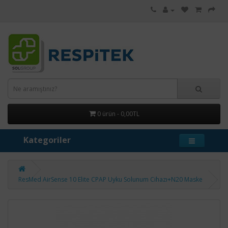
0 ürün - 0,00TL
Kategoriler
ResMed AirSense 10 Elite CPAP Uyku Solunum Cihazı+N20 Maske