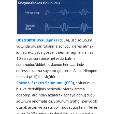
Obstrüktif Uyku Apnesi
(OSA), üst solunum
yolunda oluşan tıkanma sonucu, nefes almak
için sürekli çaba gösterilmesine rağmen, en az
10 saniye süresince nefessiz kalma
durumudur.Şiddeti, uykunun her saatinde
nefessiz kalma sayısını gösteren Apne-Hipopne
İndeksi (AHI) ile ölçülür.
Cheyne-Stokes Solunumu (CSR)
, solunumun
hız ve derinliğinin periyodik olarak artma
gösterip, ardından azalarak apneye dönüştüğü
solunum anomalisidir. Solunum grafiği, periyodik
olarak artan ve azalan bir model gösterir. Nefes
alma, 5-60 saniye için durabilir ya da dramatik