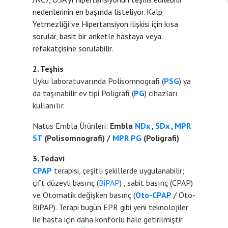
nedenlerinin en başında listeliyor. Kalp
Yetmezliği ve Hipertansiyon ilişkisi için kısa
sorular, basit bir anketle hastaya veya
refakatçisine sorulabilir.
2. Teşhis
Uyku laboratuvarında Polisomnografi (
PSG
) ya
da taşınabilir ev tipi Poligrafi (
PG
) cihazları
kullanılır.
Natus Embla Ürünleri:
Embla
NDx
,
SDx
,
MPR
ST
(Polisomnografi) /
MPR PG
(Poligrafi)
3. Tedavi
CPAP
terapisi, çeşitli şekillerde uygulanabilir;
çift düzeyli basınç (
BiPAP
) , sabit basınç (CPAP)
ve Otomatik değişken basınç (
Oto-CPAP
/ Oto-
BiPAP). Terapi bugün EPR gibi yeni teknolojiler
ile hasta için daha konforlu hale getirilmiştir.