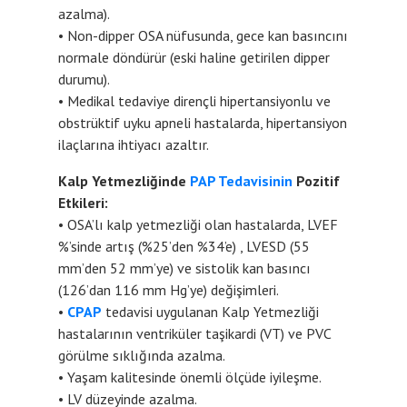
azalma).
• Non-dipper OSA nüfusunda, gece kan basıncını
normale döndürür (eski haline getirilen dipper
durumu).
• Medikal tedaviye dirençli hipertansiyonlu ve
obstrüktif uyku apneli hastalarda, hipertansiyon
ilaçlarına ihtiyacı azaltır.
Kalp Yetmezliğinde
PAP Tedavisinin
Pozitif
Etkileri:
• OSA’lı kalp yetmezliği olan hastalarda, LVEF
%’sinde artış (%25’den %34’e) , LVESD (55
mm’den 52 mm’ye) ve sistolik kan basıncı
(126’dan 116 mm Hg’ye) değişimleri.
•
CPAP
tedavisi uygulanan Kalp Yetmezliği
hastalarının ventriküler taşikardi (VT) ve PVC
görülme sıklığında azalma.
• Yaşam kalitesinde önemli ölçüde iyileşme.
• LV düzeyinde azalma.