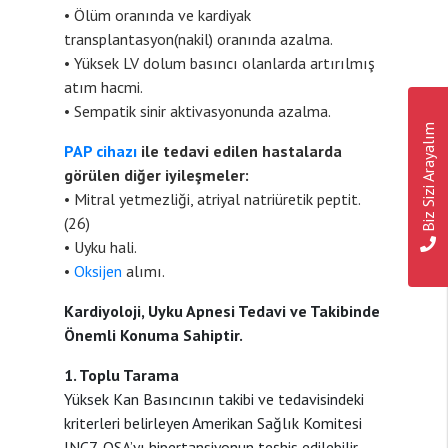
• Ölüm oranında ve kardiyak
transplantasyon(nakil) oranında azalma.
• Yüksek LV dolum basıncı olanlarda artırılmış
atım hacmi.
• Sempatik sinir aktivasyonunda azalma.
Biz Sizi Arayalım
PAP cihazı
ile tedavi edilen hastalarda
görülen diğer iyileşmeler:
• Mitral yetmezliği, atriyal natriüretik peptit.
(26)
• Uyku hali.
•
Oksijen
alımı.
Kardiyoloji, Uyku Apnesi Tedavi ve Takibinde
Önemli Konuma Sahiptir.
1. Toplu Tarama
Yüksek Kan Basıncının takibi ve tedavisindeki
kriterleri belirleyen Amerikan Sağlık Komitesi
JNC7, OSA’yı hipertansiyonun teşhis edilebilir